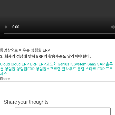
동영상으로 배우는 영림원 ERP
3. 회사의 성장에 맞춰 ERP의 활용수준도 달라져야 한다.
Cloud
Cloud ERP
ERP
ERP고도화
Genius
K.System
SaaS
SAP
솔루
션
영림원
영림원ERP
영림원소프트랩
클라우드
통합 스마트 ERP
프로
세스
Share:
Share your thoughts