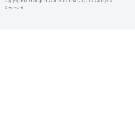
Copyright© YoungLimWon Soft Lab Co., Ltd. All rights
Reserved.