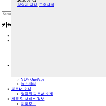
2018. 08. 02
경영자 지식
,
구축사례
Search
for:
카테고리
전체보기
경영지식
경영지식
CEO칼럼
영림원CEO포럼
차세대리더포럼
영림원 소식
월간마케팅
YLW Life
YLW OnePage
뉴스레터
파트너 소식
영림원 파트너 소개
제품 및 서비스 정보
제품정보