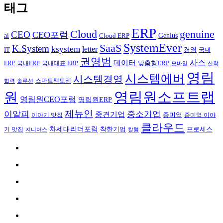
태그
ERP
Cloud
genuine
CEO
CEO포럼
Genius
ai
Cloud ERP
SystemEver
SaaS
K.System
ksystem
letter
IT
경영
국내
권영범
사스
데이터
국내ERP
맞춤형ERP
ERP
국내대표 ERP
모바일
산학
영림
시스템에버
시스템경영
스마트팩토리
협력
솔루션
영림원소프트랩
원
영림원CEO포럼
영림원ERP
제뉴인
이알피
중소기업
중견기업
이야기 맛집
증미역
증미역 이야
클라우드
차세대리더포럼
착한기업
프로세스
기 맛집
칼럼
지니어스