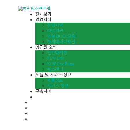
전체보기
경영지식
경영지식
CEO칼럼
영림원CEO포럼
차세대리더포럼
영림원 소식
월간마케팅
YLW Life
YLW OnePage
뉴스레터
제품 및 서비스 정보
제품정보
서비스 정보
구축사례