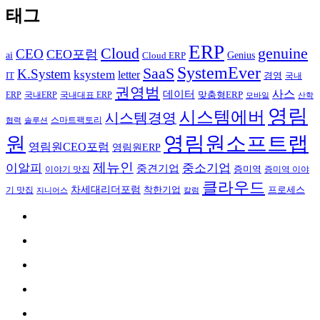
태그
ERP
Cloud
genuine
CEO
CEO포럼
Genius
ai
Cloud ERP
SystemEver
SaaS
K.System
ksystem
letter
IT
경영
국내
권영범
사스
데이터
국내ERP
맞춤형ERP
ERP
국내대표 ERP
모바일
산학
영림
시스템에버
시스템경영
스마트팩토리
협력
솔루션
영림원소프트랩
원
영림원CEO포럼
영림원ERP
제뉴인
이알피
중소기업
중견기업
이야기 맛집
증미역
증미역 이야
클라우드
차세대리더포럼
착한기업
프로세스
기 맛집
칼럼
지니어스