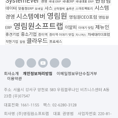
SystemEver
권영범
경영
국내ERP
국내 ERP
국내대표 ERP
시스템
사스
데이터
맞춤형ERP
스마트팩토리
모바일
산학협력
솔루션
영림원
시스템에버
경영
영림원CEO포럼
영림원
영림원소프트랩
제뉴인
이알피
ERP
이야기 맛집
중소기업
중견기업
차세대리더포럼
증미역
증미역 이야기 맛집
지니어스
클라우드
착한기업
프로세스
칼럼
회사소개
개인정보처리방침
이메일정보무단수집거부
이용약관
주소: 서울시 강서구 양천로 583 우림블루나인 비즈니스센터 A동
23층 (우)07547
대표전화: 1661-1155 팩스: 02-6280-3128
회사명: (주)영림원소프트랩 대표: 권영범 사업자번호: 220-81-