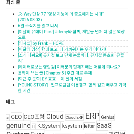
최신 글
永-Way 단상 77 “영성 지능이 더 중요해지는 시대”
(2026.08.03)
6월 소식지를 읽고 나서
[이달의 유데미 Pick!] Udemy와 함께, 개발을 넘어 더 넓은 역량
으로
[영사실] by Frank – HOPE
[이달의 영상] 함께 보고, 더 가까워지는 우리 이야기!
[소식 나눠요!!] 뮤지컬 보고 단체 눈물바다, 뮤지컬 동호회 ‘뮤즐
리’
[데이터로보는 영림원] 여러분의 형제자매는 어떻게 되나요?
음악이 쓰는 글 | Chapter 5 | 주란 대로 주께
[퇴근 후 문학] BY 효효 – 이 달의 서점
[YOUNG STORY] · 일프로클럽 여름캠프, 함께 걷고 배우고 기억
한 시간
태그
ERP
Cloud
CEO
CEO포럼
Genius
ai
Cloud ERP
genuine
SaaS
K.System
ksystem
letter
IT