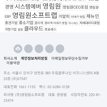
영림원
시스템에버
경영
영림원CEO포럼
영림원
영림원소프트랩
제뉴인
이알피
ERP
이야기 맛집
중소기업
중견기업
차세대리더포럼
증미역
증미역 이야기 맛집
지니어스
클라우드
착한기업
프로세스
칼럼
회사소개
개인정보처리방침
이메일정보무단수집거부
이용약관
주소: 서울시 강서구 양천로 583 우림블루나인 비즈니스센터 A동
23층 (우)07547
대표전화: 1661-1155 팩스: 02-6280-3128
회사명: (주)영림원소프트랩 대표: 권영범 사업자번호: 220-81-
23474