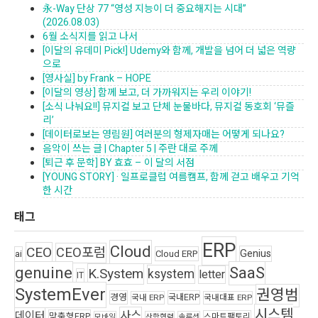
永-Way 단상 77 “영성 지능이 더 중요해지는 시대”
(2026.08.03)
6월 소식지를 읽고 나서
[이달의 유데미 Pick!] Udemy와 함께, 개발을 넘어 더 넓은 역량
으로
[영사실] by Frank – HOPE
[이달의 영상] 함께 보고, 더 가까워지는 우리 이야기!
[소식 나눠요!!] 뮤지컬 보고 단체 눈물바다, 뮤지컬 동호회 ‘뮤즐
리’
[데이터로보는 영림원] 여러분의 형제자매는 어떻게 되나요?
음악이 쓰는 글 | Chapter 5 | 주란 대로 주께
[퇴근 후 문학] BY 효효 – 이 달의 서점
[YOUNG STORY] · 일프로클럽 여름캠프, 함께 걷고 배우고 기억
한 시간
태그
ERP
Cloud
CEO
CEO포럼
Genius
ai
Cloud ERP
genuine
SaaS
K.System
ksystem
letter
IT
SystemEver
권영범
경영
국내ERP
국내 ERP
국내대표 ERP
시스템
사스
데이터
맞춤형ERP
스마트팩토리
모바일
산학협력
솔루션