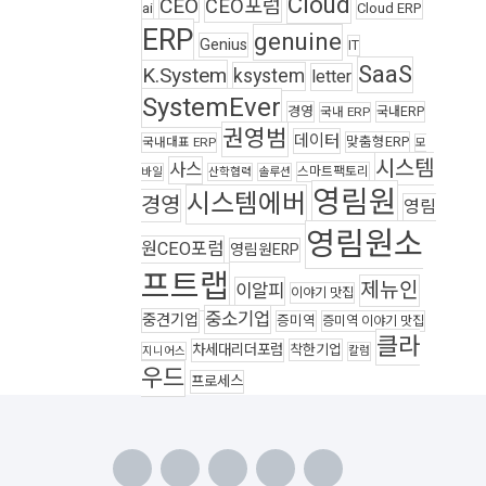
Cloud
CEO
CEO포럼
ai
Cloud ERP
ERP
genuine
Genius
IT
SaaS
K.System
ksystem
letter
SystemEver
경영
국내ERP
국내 ERP
권영범
데이터
맞춤형ERP
국내대표 ERP
모
시스템
사스
스마트팩토리
바일
산학협력
솔루션
영림원
시스템에버
경영
영림
영림원소
원CEO포럼
영림원ERP
프트랩
제뉴인
이알피
이야기 맛집
중소기업
중견기업
증미역
증미역 이야기 맛집
클라
차세대리더포럼
착한기업
지니어스
칼럼
우드
프로세스