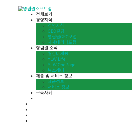
전체보기
경영지식
경영지식
CEO칼럼
영림원CEO포럼
차세대리더포럼
영림원 소식
월간마케팅
YLW Life
YLW OnePage
뉴스레터
제품 및 서비스 정보
제품정보
서비스 정보
구축사례