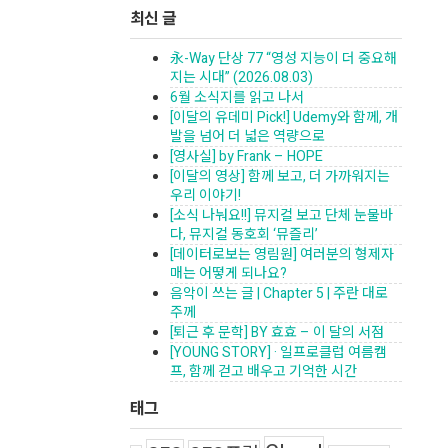
최신 글
永-Way 단상 77 “영성 지능이 더 중요해
지는 시대” (2026.08.03)
6월 소식지를 읽고 나서
[이달의 유데미 Pick!] Udemy와 함께, 개
발을 넘어 더 넓은 역량으로
[영사실] by Frank – HOPE
[이달의 영상] 함께 보고, 더 가까워지는
우리 이야기!
[소식 나눠요!!] 뮤지컬 보고 단체 눈물바
다, 뮤지컬 동호회 ‘뮤즐리’
[데이터로보는 영림원] 여러분의 형제자
매는 어떻게 되나요?
음악이 쓰는 글 | Chapter 5 | 주란 대로
주께
[퇴근 후 문학] BY 효효 – 이 달의 서점
[YOUNG STORY] · 일프로클럽 여름캠
프, 함께 걷고 배우고 기억한 시간
태그