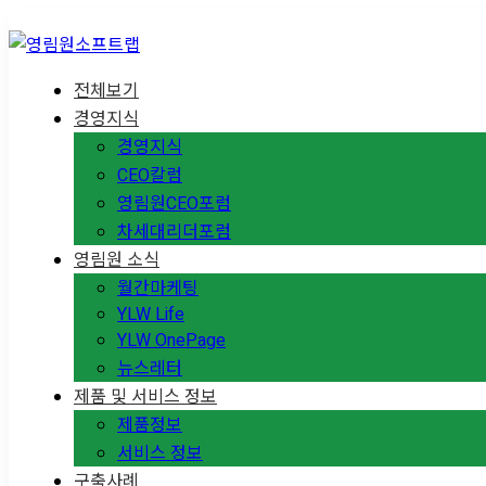
전체보기
경영지식
경영지식
CEO칼럼
영림원CEO포럼
차세대리더포럼
영림원 소식
월간마케팅
YLW Life
YLW OnePage
뉴스레터
제품 및 서비스 정보
제품정보
서비스 정보
구축사례