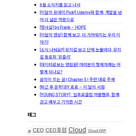
6월 소식지를 읽고 나서
[이달의 유데미 Pick!] Udemy와 함께, 개발을 넘
어 더 넓은 역량으로
[영사실] by Frank – HOPE
[이달의 영상] 함께 보고, 더 가까워지는 우리 이
야기!
[소식 나눠요!!] 뮤지컬 보고 단체 눈물바다, 뮤지
컬 동호회 ‘뮤즐리’
[데이터로보는 영림원] 여러분의 형제자매는 어
떻게 되나요?
음악이 쓰는 글 | Chapter 5 | 주란 대로 주께
[퇴근 후 문학] BY 효효 – 이 달의 서점
[YOUNG STORY] · 일프로클럽 여름캠프, 함께
걷고 배우고 기억한 시간
태그
Cloud
CEO
CEO포럼
ai
Cloud ERP