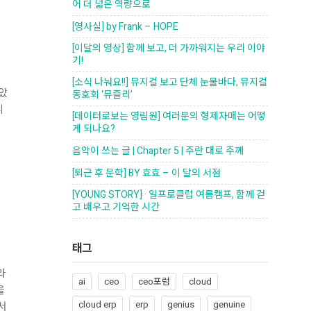
어 더 넓은 역량으로
[영사실] by Frank – HOPE
[이달의 영상] 함께 보고, 더 가까워지는 우리 이야
기!
[소식 나눠요!!] 뮤지컬 보고 단체 눈물바다, 뮤지컬
밝았
동호회 ‘뮤즐리’
니
[데이터로보는 영림원] 여러분의 형제자매는 어떻
게 되나요?
음악이 쓰는 글 | Chapter 5 | 주란 대로 주께
[퇴근 후 문학] BY 효효 – 이 달의 서점
[YOUNG STORY] · 일프로클럽 여름캠프, 함께 걷
고 배우고 기억한 시간
태그
라
ai
ceo
ceo포럼
cloud
을
cloud erp
erp
genius
genuine
서