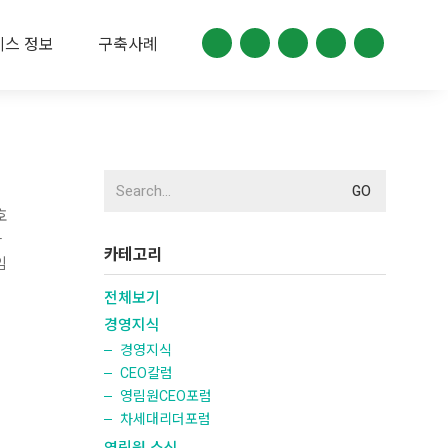
비스 정보
구축사례
Search
for:
호
과
카테고리
임
전체보기
경영지식
경영지식
CEO칼럼
영림원CEO포럼
차세대리더포럼