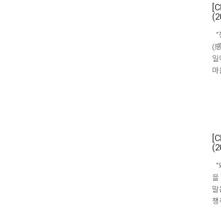
[
(2
“
(
일
마
[
(2
“
을
말
쟁