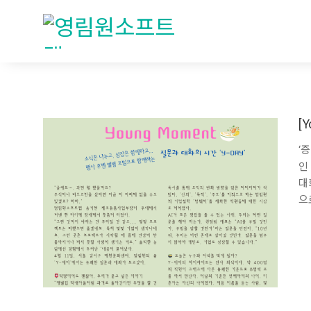
[
‘
인 
대
으