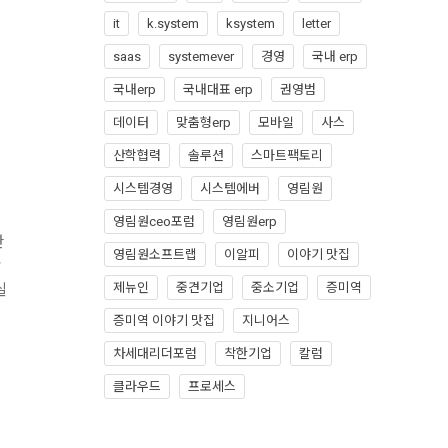
it
k.system
ksystem
letter
saas
systemever
경영
국내 erp
국내erp
국내대표 erp
권영범
데이터
맞춤형erp
모바일
사스
산학협력
솔루션
스마트팩토리
시스템경영
시스템에버
영림원
영림원ceo포럼
영림원erp
한
영림원소프트랩
이알피
이야기 맛집
봤
제뉴인
중견기업
중소기업
증미역
실
증미역 이야기 맛집
지니어스
차세대리더포럼
착한기업
칼럼
클라우드
프로세스