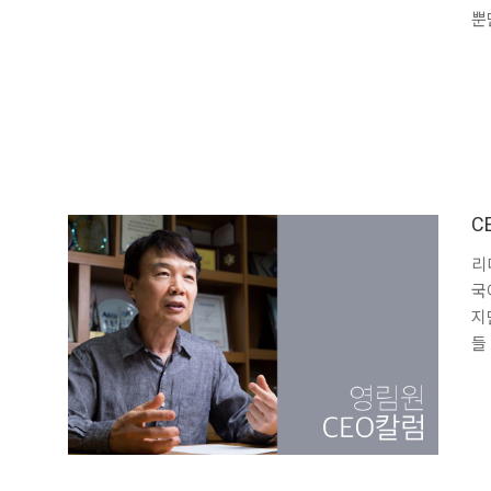
뿐
C
리
국
지
들