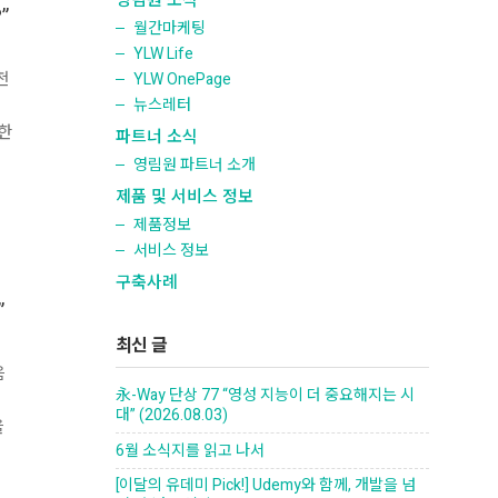
영림원 소식
”
월간마케팅
YLW Life
천
YLW OnePage
뉴스레터
한
파트너 소식
영림원 파트너 소개
제품 및 서비스 정보
제품정보
서비스 정보
구축사례
”
최신 글
음
永-Way 단상 77 “영성 지능이 더 중요해지는 시
대” (2026.08.03)
을
6월 소식지를 읽고 나서
[이달의 유데미 Pick!] Udemy와 함께, 개발을 넘