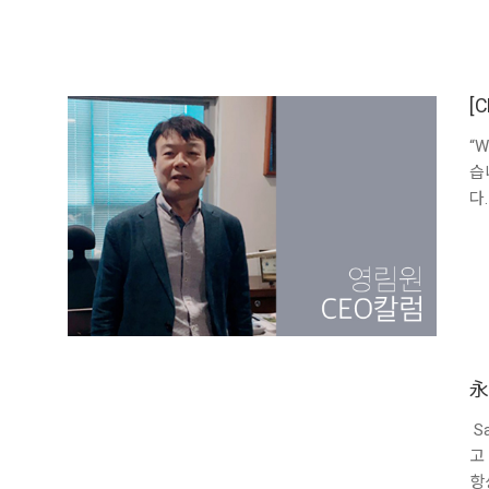
[
“
습
다
永
S
고
항