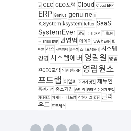
Cloud
CEO
CEO포럼
ai
Cloud ERP
ERP
genuine
Genius
IT
SaaS
K.System
ksystem
letter
SystemEver
경영
국내ERP
국내 ERP
권영범
데이터
맞춤형ERP
국내대표 ERP
모
시스템
사스
스마트팩토리
바일
산학협력
솔루션
영림원
시스템에버
경영
영림
영림원소
원CEO포럼
영림원ERP
프트랩
제뉴인
이알피
이야기 맛집
중소기업
중견기업
증미역
증미역 이야기 맛집
클라
차세대리더포럼
착한기업
지니어스
칼럼
우드
프로세스