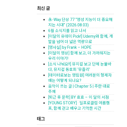
최신 글
永-Way 단상 77 “영성 지능이 더 중요해
지는 시대” (2026.08.03)
6월 소식지를 읽고 나서
[이달의 유데미 Pick!] Udemy와 함께, 개
발을 넘어 더 넓은 역량으로
[영사실] by Frank – HOPE
[이달의 영상] 함께 보고, 더 가까워지는
우리 이야기!
[소식 나눠요!!] 뮤지컬 보고 단체 눈물바
다, 뮤지컬 동호회 ‘뮤즐리’
[데이터로보는 영림원] 여러분의 형제자
매는 어떻게 되나요?
음악이 쓰는 글 | Chapter 5 | 주란 대로
주께
[퇴근 후 문학] BY 효효 – 이 달의 서점
[YOUNG STORY] · 일프로클럽 여름캠
프, 함께 걷고 배우고 기억한 시간
태그