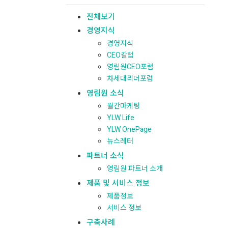
전체보기
경영지식
경영지식
CEO칼럼
영림원CEO포럼
차세대리더포럼
영림원 소식
월간마케팅
YLW Life
YLW OnePage
뉴스레터
파트너 소식
영림원 파트너 소개
제품 및 서비스 정보
제품정보
서비스 정보
구축사례