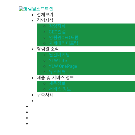
전체보기
경영지식
경영지식
CEO칼럼
영림원CEO포럼
차세대리더포럼
영림원 소식
월간마케팅
YLW Life
YLW OnePage
뉴스레터
제품 및 서비스 정보
제품정보
서비스 정보
구축사례