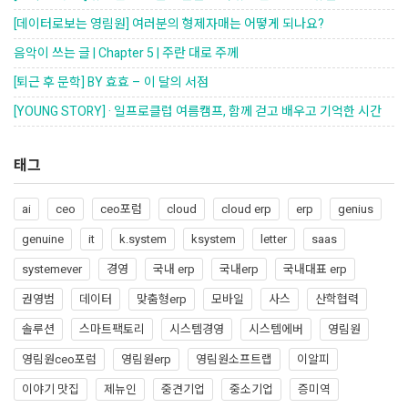
[데이터로보는 영림원] 여러분의 형제자매는 어떻게 되나요?
음악이 쓰는 글 | Chapter 5 | 주란 대로 주께
[퇴근 후 문학] BY 효효 – 이 달의 서점
[YOUNG STORY] · 일프로클럽 여름캠프, 함께 걷고 배우고 기억한 시간
태그
ai
ceo
ceo포럼
cloud
cloud erp
erp
genius
genuine
it
k.system
ksystem
letter
saas
systemever
경영
국내 erp
국내erp
국내대표 erp
권영범
데이터
맞춤형erp
모바일
사스
산학협력
솔루션
스마트팩토리
시스템경영
시스템에버
영림원
영림원ceo포럼
영림원erp
영림원소프트랩
이알피
이야기 맛집
제뉴인
중견기업
중소기업
증미역