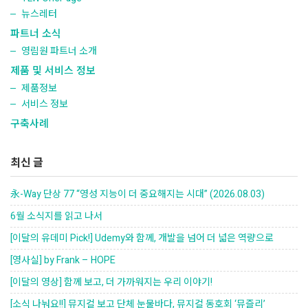
뉴스레터
파트너 소식
영림원 파트너 소개
제품 및 서비스 정보
제품정보
서비스 정보
구축사례
최신 글
永-Way 단상 77 “영성 지능이 더 중요해지는 시대” (2026.08.03)
6월 소식지를 읽고 나서
[이달의 유데미 Pick!] Udemy와 함께, 개발을 넘어 더 넓은 역량으로
[영사실] by Frank – HOPE
[이달의 영상] 함께 보고, 더 가까워지는 우리 이야기!
[소식 나눠요!!] 뮤지컬 보고 단체 눈물바다, 뮤지컬 동호회 ‘뮤즐리’