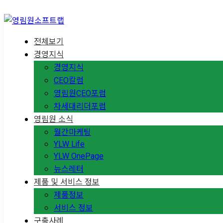
전체보기
경영지식
경영지식
CEO칼럼
영림원CEO포럼
차세대리더포럼
영림원 소식
월간마케팅
YLW Life
YLW OnePage
뉴스레터
제품 및 서비스 정보
제품정보
서비스 정보
구축사례