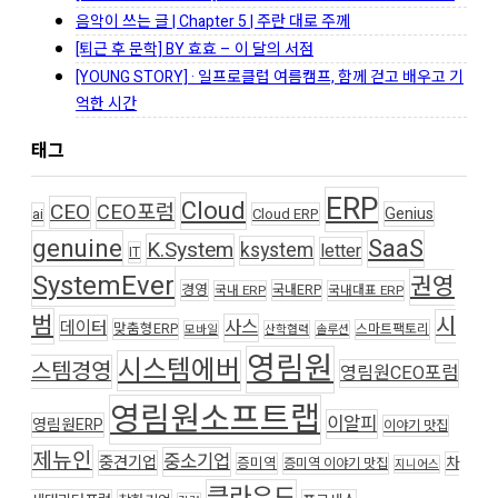
음악이 쓰는 글 | Chapter 5 | 주란 대로 주께
[퇴근 후 문학] BY 효효 – 이 달의 서점
[YOUNG STORY] · 일프로클럽 여름캠프, 함께 걷고 배우고 기
억한 시간
태그
ERP
Cloud
CEO
CEO포럼
Genius
ai
Cloud ERP
genuine
SaaS
K.System
ksystem
letter
IT
SystemEver
권영
경영
국내ERP
국내 ERP
국내대표 ERP
범
시
사스
데이터
맞춤형ERP
스마트팩토리
모바일
산학협력
솔루션
영림원
시스템에버
스템경영
영림원CEO포럼
영림원소프트랩
이알피
영림원ERP
이야기 맛집
제뉴인
중소기업
중견기업
차
증미역
증미역 이야기 맛집
지니어스