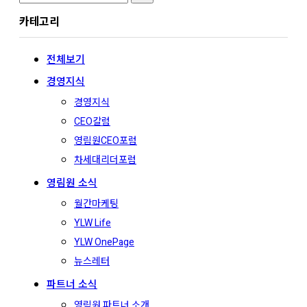
for:
카테고리
전체보기
경영지식
경영지식
CEO칼럼
영림원CEO포럼
차세대리더포럼
영림원 소식
월간마케팅
YLW Life
YLW OnePage
뉴스레터
파트너 소식
영림원 파트너 소개