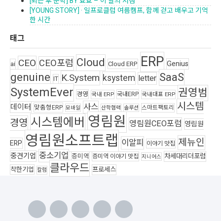
[퇴근 후 문학] BY 효효 – 이 달의 서점
[YOUNG STORY] · 일프로클럽 여름캠프, 함께 걷고 배우고 기억
한 시간
태그
ERP
Cloud
CEO
CEO포럼
Genius
ai
Cloud ERP
genuine
SaaS
K.System
ksystem
letter
IT
SystemEver
권영범
경영
국내ERP
국내 ERP
국내대표 ERP
시스템
사스
데이터
맞춤형ERP
스마트팩토리
모바일
산학협력
솔루션
영림원
시스템에버
경영
영림원CEO포럼
영림원
영림원소프트랩
제뉴인
이알피
ERP
이야기 맛집
중소기업
중견기업
차세대리더포럼
증미역
증미역 이야기 맛집
지니어스
클라우드
착한기업
프로세스
칼럼