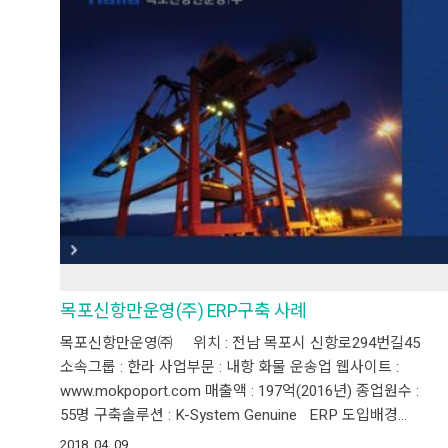
목포신항만운영(주) ERP구축 사례
목포신항만운영㈜ 위치 : 전남 목포시 신항로294번길45
소속그룹 : 한라 사업부문 : 내항 화물 운송업 웹사이트 :
www.mokpoport.com 매출액 : 197억(2016년) 종업원수 :
55명 구축솔루션 : K-System Genuine ERP 도입배경…
2018. 04. 09