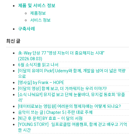
제품 및 서비스 정보
제품정보
서비스 정보
구축사례
최신 글
永-Way 단상 77 “영성 지능이 더 중요해지는 시대”
(2026.08.03)
6월 소식지를 읽고 나서
[이달의 유데미 Pick!] Udemy와 함께, 개발을 넘어 더 넓은 역량
으로
[영사실] by Frank – HOPE
[이달의 영상] 함께 보고, 더 가까워지는 우리 이야기!
[소식 나눠요!!] 뮤지컬 보고 단체 눈물바다, 뮤지컬 동호회 ‘뮤즐
리’
[데이터로보는 영림원] 여러분의 형제자매는 어떻게 되나요?
음악이 쓰는 글 | Chapter 5 | 주란 대로 주께
[퇴근 후 문학] BY 효효 – 이 달의 서점
[YOUNG STORY] · 일프로클럽 여름캠프, 함께 걷고 배우고 기억
한 시간