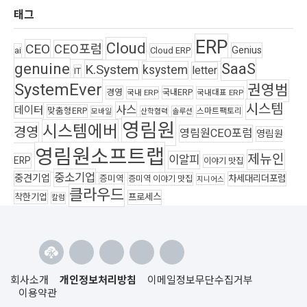
태그
ERP
Cloud
CEO
CEO포럼
Genius
ai
Cloud ERP
genuine
SaaS
K.System
ksystem
letter
IT
SystemEver
권영범
경영
국내ERP
국내 ERP
국내대표 ERP
시스템
사스
데이터
맞춤형ERP
스마트팩토리
모바일
산학협력
솔루션
영림원
시스템에버
경영
영림원CEO포럼
영림원
영림원소프트랩
제뉴인
이알피
ERP
이야기 맛집
중소기업
중견기업
차세대리더포럼
증미역
증미역 이야기 맛집
지니어스
클라우드
착한기업
프로세스
칼럼
회사소개
개인정보처리방침
이메일정보무단수집거부
이용약관