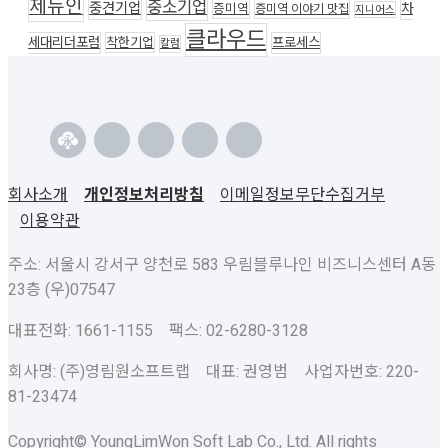
제뉴인
중소기업
중견기업
차
증미역
증미역 이야기 맛집
지니어스
클라우드
세대리더포럼
착한기업
프로세스
칼럼
회사소개
개인정보처리방침
이메일정보무단수집거부
이용약관
주소: 서울시 강서구 양천로 583 우림블루나인 비즈니스센터 A동
23층 (우)07547
대표전화: 1661-1155 팩스: 02-6280-3128
회사명: (주)영림원소프트랩 대표: 권영범 사업자번호: 220-
81-23474
Copyright© YoungLimWon Soft Lab Co., Ltd. All rights