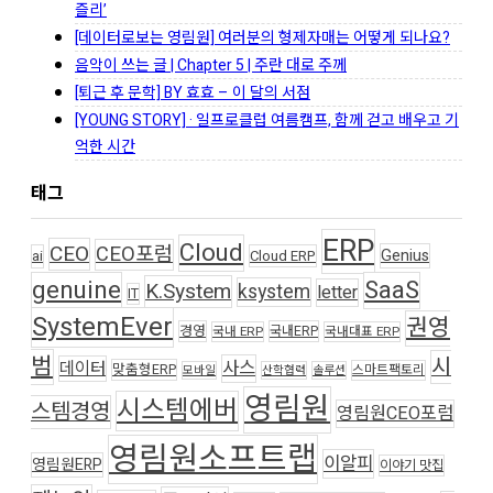
즐리’
[데이터로보는 영림원] 여러분의 형제자매는 어떻게 되나요?
음악이 쓰는 글 | Chapter 5 | 주란 대로 주께
[퇴근 후 문학] BY 효효 – 이 달의 서점
[YOUNG STORY] · 일프로클럽 여름캠프, 함께 걷고 배우고 기
억한 시간
태그
ERP
Cloud
CEO
CEO포럼
Genius
ai
Cloud ERP
genuine
SaaS
K.System
ksystem
letter
IT
SystemEver
권영
경영
국내ERP
국내 ERP
국내대표 ERP
범
시
사스
데이터
맞춤형ERP
스마트팩토리
모바일
산학협력
솔루션
영림원
시스템에버
스템경영
영림원CEO포럼
영림원소프트랩
이알피
영림원ERP
이야기 맛집