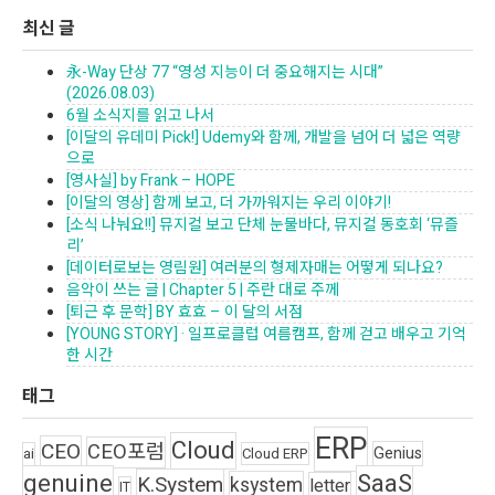
최신 글
永-Way 단상 77 “영성 지능이 더 중요해지는 시대”
(2026.08.03)
6월 소식지를 읽고 나서
[이달의 유데미 Pick!] Udemy와 함께, 개발을 넘어 더 넓은 역량
으로
[영사실] by Frank – HOPE
[이달의 영상] 함께 보고, 더 가까워지는 우리 이야기!
[소식 나눠요!!] 뮤지컬 보고 단체 눈물바다, 뮤지컬 동호회 ‘뮤즐
리’
[데이터로보는 영림원] 여러분의 형제자매는 어떻게 되나요?
음악이 쓰는 글 | Chapter 5 | 주란 대로 주께
[퇴근 후 문학] BY 효효 – 이 달의 서점
[YOUNG STORY] · 일프로클럽 여름캠프, 함께 걷고 배우고 기억
한 시간
태그
ERP
Cloud
CEO
CEO포럼
Genius
ai
Cloud ERP
genuine
SaaS
K.System
ksystem
letter
IT