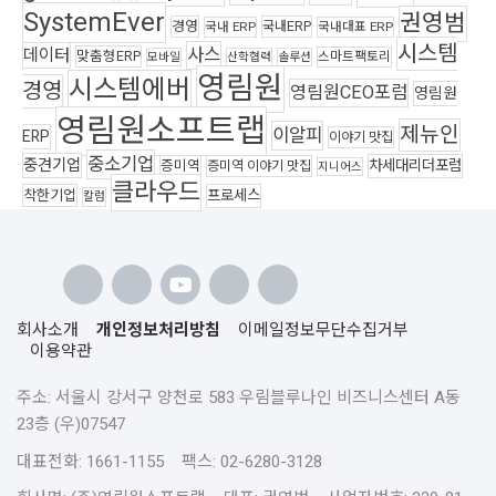
SystemEver
권영범
경영
국내ERP
국내 ERP
국내대표 ERP
시스템
사스
데이터
맞춤형ERP
스마트팩토리
모바일
산학협력
솔루션
영림원
시스템에버
경영
영림원CEO포럼
영림원
영림원소프트랩
제뉴인
이알피
ERP
이야기 맛집
중소기업
중견기업
차세대리더포럼
증미역
증미역 이야기 맛집
지니어스
클라우드
착한기업
프로세스
칼럼
회사소개
개인정보처리방침
이메일정보무단수집거부
이용약관
주소: 서울시 강서구 양천로 583 우림블루나인 비즈니스센터 A동
23층 (우)07547
대표전화: 1661-1155 팩스: 02-6280-3128