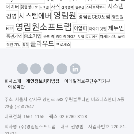
시스템
사스
데이터
맞춤형ERP
스마트팩토리
모바일
산학협력
솔루션
영림원
시스템에버
경영
영림원CEO포럼
영림원
영림원소프트랩
제뉴인
이알피
ERP
이야기 맛집
중소기업
중견기업
차세대리더포럼
증미역
증미역 이야기 맛집
지니어스
클라우드
착한기업
프로세스
칼럼
회사소개
개인정보처리방침
이메일정보무단수집거부
이용약관
주소: 서울시 강서구 양천로 583 우림블루나인 비즈니스센터 A동
23층 (우)07547
대표전화: 1661-1155 팩스: 02-6280-3128
회사명: (주)영림원소프트랩 대표: 권영범 사업자번호: 220-81-
23474