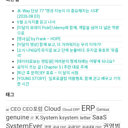
永-Way 단상 77 “영성 지능이 더 중요해지는 시대”
(2026.08.03)
6월 소식지를 읽고 나서
[이달의 유데미 Pick!] Udemy와 함께, 개발을 넘어 더 넓은 역량
으로
[영사실] by Frank – HOPE
[이달의 영상] 함께 보고, 더 가까워지는 우리 이야기!
[소식 나눠요!!] 뮤지컬 보고 단체 눈물바다, 뮤지컬 동호회 ‘뮤즐
리’
[데이터로보는 영림원] 여러분의 형제자매는 어떻게 되나요?
음악이 쓰는 글 | Chapter 5 | 주란 대로 주께
[퇴근 후 문학] BY 효효 – 이 달의 서점
[YOUNG STORY] · 일프로클럽 여름캠프, 함께 걷고 배우고 기억
한 시간
태그
ERP
Cloud
CEO
CEO포럼
Genius
ai
Cloud ERP
genuine
SaaS
K.System
ksystem
letter
IT
SystemEver
권영범
경영
국내ERP
국내 ERP
국내대표 ERP