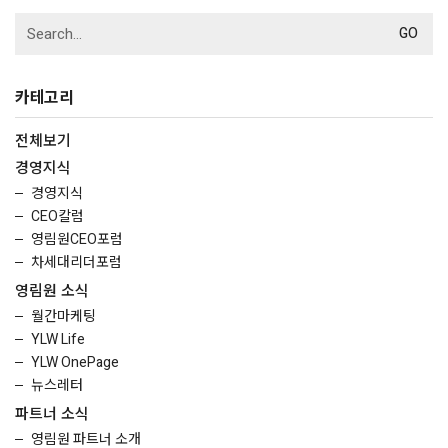
Search
for:
카테고리
전체보기
경영지식
경영지식
CEO칼럼
영림원CEO포럼
차세대리더포럼
영림원 소식
월간마케팅
YLW Life
YLW OnePage
뉴스레터
파트너 소식
영림원 파트너 소개