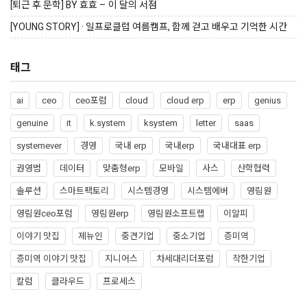
[퇴근 후 문학] BY 효효 – 이 달의 서점
[YOUNG STORY] · 일프로클럽 여름캠프, 함께 걷고 배우고 기억한 시간
태그
ai
ceo
ceo포럼
cloud
cloud erp
erp
genius
genuine
it
k.system
ksystem
letter
saas
systemever
경영
국내 erp
국내erp
국내대표 erp
권영범
데이터
맞춤형erp
모바일
사스
산학협력
솔루션
스마트팩토리
시스템경영
시스템에버
영림원
영림원ceo포럼
영림원erp
영림원소프트랩
이알피
이야기 맛집
제뉴인
중견기업
중소기업
증미역
증미역 이야기 맛집
지니어스
차세대리더포럼
착한기업
칼럼
클라우드
프로세스