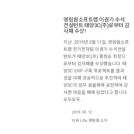
영림원소프트랩 이권기 수석
컨설턴트 태양3C(주)로부터 감
사패 수상!
지난 2019년 2월 11일, 영림원소프
트랩 전기전자팀 이권기 수석컨설
턴트가 태양3C(주) 황창순 회장으
로부터 감사패를 수상했습니다. 태
양3C ERP 구축 프로젝트를 열과
성을 다해 성공적으로 추진하여 태
양3C의 업무 효율화에 공헌하여 감
사한 마음을 패에 담았다고 합니다.
모두모두…
2019. 03. 12
YLW Life
,
영림원 소식